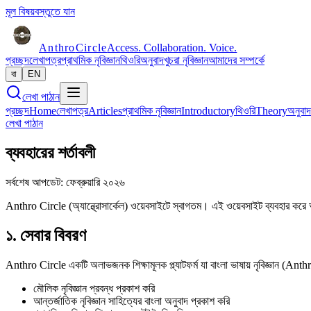
মূল বিষয়বস্তুতে যান
Anthro
Circle
Access. Collaboration. Voice.
প্রচ্ছদ
লেখাপত্র
প্রাথমিক নৃবিজ্ঞান
থিওরি
অনুবাদ
খুচরা নৃবিজ্ঞান
আমাদের সম্পর্কে
বা
EN
লেখা পাঠান
প্রচ্ছদ
Home
লেখাপত্র
Articles
প্রাথমিক নৃবিজ্ঞান
Introductory
থিওরি
Theory
অনুবাদ
লেখা পাঠান
ব্যবহারের শর্তাবলী
সর্বশেষ আপডেট: ফেব্রুয়ারি ২০২৬
Anthro Circle (অ্যান্থ্রোসার্কেল) ওয়েবসাইটে স্বাগতম। এই ওয়েবসাইট ব্যবহার করে
১. সেবার বিবরণ
Anthro Circle একটি অলাভজনক শিক্ষামূলক প্ল্যাটফর্ম যা বাংলা ভাষায় নৃবিজ্ঞান (A
মৌলিক নৃবিজ্ঞান প্রবন্ধ প্রকাশ করি
আন্তর্জাতিক নৃবিজ্ঞান সাহিত্যের বাংলা অনুবাদ প্রকাশ করি