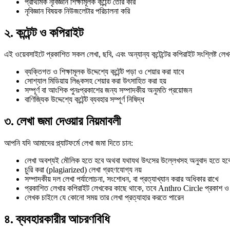
প্রাথমিক নৃবিজ্ঞান শিক্ষামূলক কন্টেন্ট তৈরি করি
নৃবিজ্ঞান বিষয়ক নিউজলেটার পরিচালনা করি
২. কন্টেন্ট ও কপিরাইট
এই ওয়েবসাইটে প্রকাশিত সকল লেখা, ছবি, এবং অন্যান্য কন্টেন্টের কপিরাইট সংশ্লিষ্ট ল
ব্যক্তিগত ও শিক্ষামূলক উদ্দেশ্যে কন্টেন্ট পড়া ও শেয়ার করা যাবে
সোশ্যাল মিডিয়ায় লিঙ্কসহ শেয়ার করা উৎসাহিত করা হয়
সম্পূর্ণ বা আংশিক পুনঃপ্রকাশের জন্য সম্পাদকীয় অনুমতি প্রয়োজন
বাণিজ্যিক উদ্দেশ্যে কন্টেন্ট ব্যবহার সম্পূর্ণ নিষিদ্ধ
৩. লেখা জমা দেওয়ার নিয়মাবলী
আপনি যদি আমাদের প্ল্যাটফর্মে লেখা জমা দিতে চান:
লেখা অবশ্যই মৌলিক হতে হবে অথবা যথাযথ উৎসের উল্লেখসহ অনুবাদ হতে হব
চুরি করা (plagiarized) লেখা গ্রহণযোগ্য নয়
সম্পাদকীয় দল লেখা পর্যালোচনা, সংশোধন, বা প্রত্যাখ্যান করার অধিকার রাখে
প্রকাশিত লেখার কপিরাইট লেখকের কাছে থাকে, তবে Anthro Circle প্রকাশ ও প
লেখক চাইলে যে কোনো সময় তার লেখা প্রত্যাহার করতে পারেন
৪. ব্যবহারকারীর আচরণবিধি