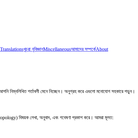
Translations
খুচরা নৃবিজ্ঞান
Miscellaneous
আমাদের সম্পর্কে
About
 আপনি নিম্নলিখিত শর্তাবলী মেনে নিচ্ছেন। অনুগ্রহ করে এগুলো মনোযোগ সহকারে পড়ুন।
nthropology) বিষয়ক লেখা, অনুবাদ, এবং গবেষণা প্রকাশ করে। আমরা মূলত: