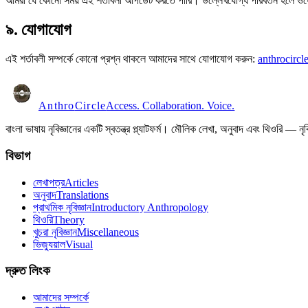
আমরা যে কোনো সময় এই শর্তাবলী আপডেট করতে পারি। উল্লেখযোগ্য পরিবর্তন হলে ওয়েব
৯. যোগাযোগ
এই শর্তাবলী সম্পর্কে কোনো প্রশ্ন থাকলে আমাদের সাথে যোগাযোগ করুন:
anthrocirc
Anthro
Circle
Access. Collaboration. Voice.
বাংলা ভাষায় নৃবিজ্ঞানের একটি স্বতন্ত্র প্ল্যাটফর্ম। মৌলিক লেখা, অনুবাদ এবং থিওরি — নৃ
বিভাগ
লেখাপত্র
Articles
অনুবাদ
Translations
প্রাথমিক নৃবিজ্ঞান
Introductory Anthropology
থিওরি
Theory
খুচরা নৃবিজ্ঞান
Miscellaneous
ভিজ্যুয়াল
Visual
দ্রুত লিংক
আমাদের সম্পর্কে